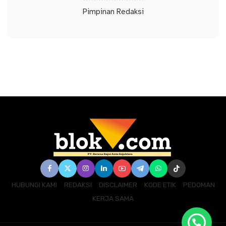
Pimpinan Redaksi
HUBUNGI KAMI
REDAKSI
DISCLAIMER
KODE ETIK
PEDOMAN
KERJA SAMA