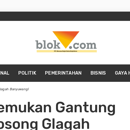
INAL
POLITIK
PEMERINTAHAN
BISNIS
GAYA 
Glagah Banyuwangi
itemukan Gantung
Kosong Glagah