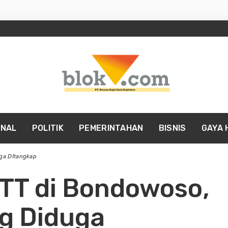
INAL
POLITIK
PEMERINTAHAN
BISNIS
GAYA 
ga Ditangkap
TT di Bondowoso,
ng Diduga