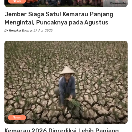
News
Jember Siaga Satu! Kemarau Panjang
Mengintai, Puncaknya pada Agustus
By
Redaksi Blok-a
27 Apr 2026
Posted
by
News
Kemarau 2026 Diprediksi Lebih Panjang,